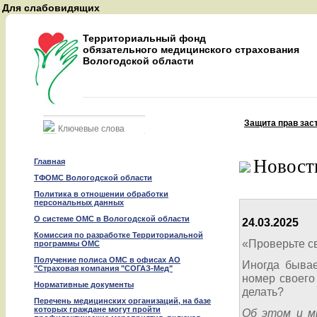
Для слабовидящих
A
A
Территориальный фонд
A
обязательного медицинского страхования
Вологодской области
Восстановить
Защита прав зас
Найти
Новост
Главная
ТФОМС Вологодской области
Политика в отношении обработки
персональных данных
О системе ОМС в Вологодской области
24.03.2025
Комиссия по разработке Территориальной
«Проверьте с
программы ОМС
Получение полиса ОМС в офисах АО
Иногда бывае
"Страховая компания "СОГАЗ-Мед"
номер своего
Нормативные документы
делать?
Перечень медицинских организаций, на базе
которых граждане могут пройти
Об этом и м