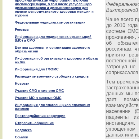
профилактические мероприятия, включая
Федеральног
диспансеризацию, в том числе углубленную
диспансеризацию и диспансеризацию для
Викторовной 
оценки репродуктивного здоровья женщин и
мужчин
Чаще всего пр
Федеральные медицинские организации
до 2010 года
Реестры
системе ОМС
проживания, к
Информация для медицинских организаций
(МО) и СМО
об обязател
Центры здоровья и организация здорового
россиянам, ч
образа жизни
принято реш
Информация об организации здорового образа
постепенной
жизни
затронул не 
Информация для ТФОМС
соприкасался 
Размещение временно свободных средств
Тем временем
Новости
застрахован
Участие СМО в системе ОМС
данных мы по
Участие МО в системе ОМС
дает возмо
взаимодейств
Информация для плательщиков страховых
взносов
населения (
Противодействие коррупции
пациенты и
инстанциям,
Отправить обращение
упрощенном п
Подписка
данных или и
Ссылки