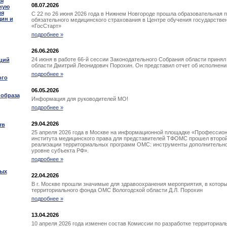
ая
08.07.2026
ную
ля
C 22 по 26 июня 2026 года в Нижнем Новгороде прошла образовательная 
щин и
обязательного медицинского страхования в Центре обучения государств
«ГосСтарт»
подробнее »
26.06.2026
24 июня в работе 66-й сессии Законодательного Собрания области приня
ций
области Дмитрий Леонидович Порохин. Он представил отчет об исполнении
подробнее »
ого
06.05.2026
 образа
Информация для руководителей МО!
подробнее »
29.04.2026
тв
25 апреля 2026 года в Москве на информационной площадке «Професси
института медицинского права для представителей ТФОМС прошел второ
реализации территориальных программ ОМС: инструменты дополнительно
уровне субъекта РФ».
подробнее »
вых
22.04.2026
В г. Москве прошли значимые для здравоохранения мероприятия, в которы
территориального фонда ОМС Вологодской области Д.Л. Порохин
подробнее »
13.04.2026
10 апреля 2026 года изменен состав Комиссии по разработке территориа