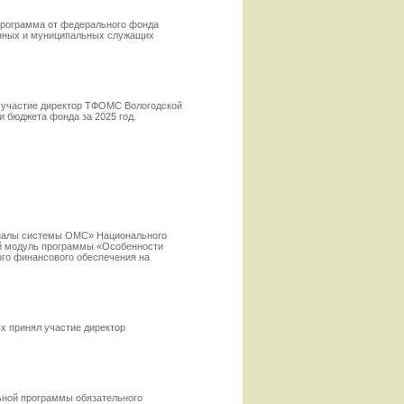
программа от федерального фонда
енных и муниципальных служащих
л участие директор ТФОМС Вологодской
 бюджета фонда за 2025 год.
оналы системы ОМС» Национального
й модуль программы «Особенности
го финансового обеспечения на
х принял участие директор
льной программы обязательного