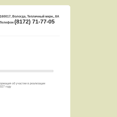
160017, Вологда, Тепличный мкрн., 8А
(8172) 71-77-05
Телефон
рмация об участии в реализации
027 году