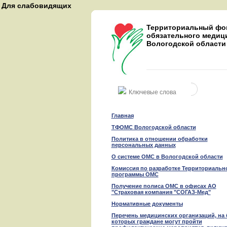
Для слабовидящих
A
A
Территориальный фо
A
обязательного медиц
Вологодской области
Восстановить
Най
Главная
ТФОМС Вологодской области
Политика в отношении обработки
персональных данных
О системе ОМС в Вологодской области
Комиссия по разработке Территориальн
программы ОМС
Получение полиса ОМС в офисах АО
"Страховая компания "СОГАЗ-Мед"
Нормативные документы
Перечень медицинских организаций, на 
которых граждане могут пройти