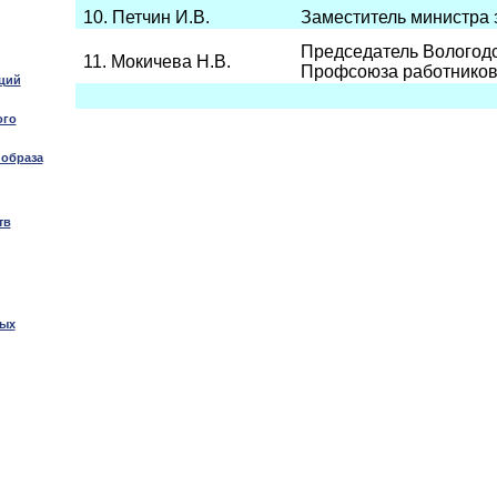
10. Петчин И.В.
Заместитель министра 
Председатель Вологодс
11. Мокичева Н.В.
Профсоюза работников
ций
ого
 образа
тв
вых