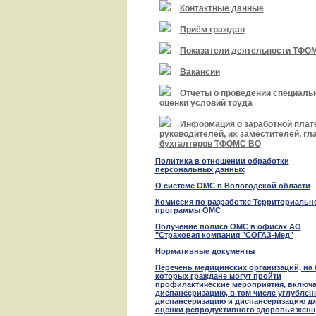
Контактные данные
Приём граждан
Показатели деятельности ТФО
Вакансии
Отчеты о проведении специаль
оценки условий труда
Информация о заработной плат
руководителей, их заместителей, гл
бухгалтеров ТФОМС ВО
Политика в отношении обработки
персональных данных
О системе ОМС в Вологодской области
Комиссия по разработке Территориальн
программы ОМС
Получение полиса ОМС в офисах АО
"Страховая компания "СОГАЗ-Мед"
Нормативные документы
Перечень медицинских организаций, на 
которых граждане могут пройти
профилактические мероприятия, включ
диспансеризацию, в том числе углублен
диспансеризацию и диспансеризацию д
оценки репродуктивного здоровья жен