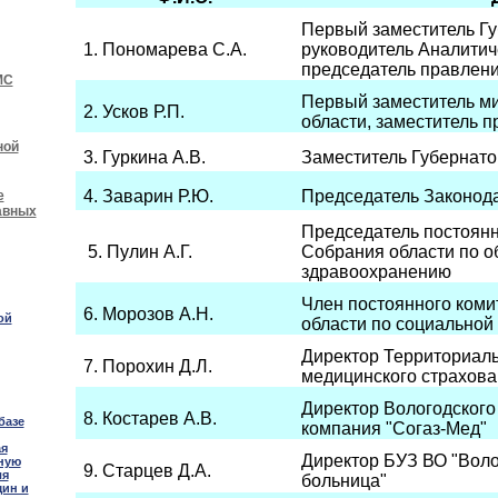
Первый заместитель Гу
1. Пономарева С.А.
руководитель Аналитич
председатель правле
МС
Первый заместитель м
2. Усков Р.П.
области, заместитель 
ной
3. Гуркина А.В.
Заместитель Губернато
4. Заварин Р.Ю.
Председатель Законод
е
авных
Председатель постоянн
5. Пулин А.Г.
Собрания области по о
здравоохранению
Член постоянного коми
6. Морозов А.Н.
ой
области по социальной
Директор Территориаль
7. Порохин Д.Л.
медицинского страхова
Директор Вологодског
8. Костарев А.В.
базе
компания "Согаз-Мед"
ая
Директор БУЗ ВО "Воло
ную
9. Старцев Д.А.
ля
больница"
щин и