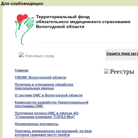
Для слабовидящих
A
A
Территориальный фонд
A
обязательного медицинского страхования
Вологодской области
Восстановить
Защита прав зас
Найти
Реестры
Главная
ТФОМС Вологодской области
Политика в отношении обработки
персональных данных
О системе ОМС в Вологодской области
Комиссия по разработке Территориальной
программы ОМС
Получение полиса ОМС в офисах АО
"Страховая компания "СОГАЗ-Мед"
Нормативные документы
Перечень медицинских организаций, на базе
которых граждане могут пройти