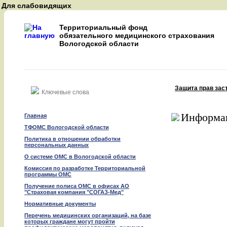
Для слабовидящих
A
A
Территориальный фонд
A
обязательного медицинского страхования
Вологодской области
Восстановить
Защита прав зас
Найти
Информац
Главная
ТФОМС Вологодской области
Политика в отношении обработки
персональных данных
О системе ОМС в Вологодской области
Комиссия по разработке Территориальной
программы ОМС
Получение полиса ОМС в офисах АО
"Страховая компания "СОГАЗ-Мед"
Нормативные документы
Перечень медицинских организаций, на базе
которых граждане могут пройти