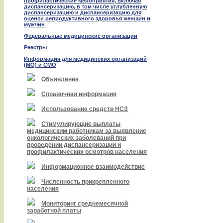
профилактические мероприятия, включая
диспансеризацию, в том числе углубленную
диспансеризацию и диспансеризацию для
оценки репродуктивного здоровья женщин и
мужчин
Федеральные медицинские организации
Реестры
Информация для медицинских организаций
(МО) и СМО
Объявления
Справочная информация
Использование средств НСЗ
Стимулирующие выплаты
медицинским работникам за выявление
онкологических заболеваний при
проведении диспансеризации и
профилактических осмотров населения
Информационное взаимодействие
Численность прикрепленного
населения
Мониторинг среднемесячной
заработной платы