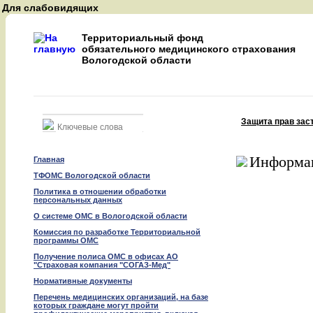
Для слабовидящих
A
A
Территориальный фонд
A
обязательного медицинского страхования
Вологодской области
Восстановить
Защита прав зас
Найти
Информац
Главная
ТФОМС Вологодской области
Политика в отношении обработки
персональных данных
О системе ОМС в Вологодской области
Комиссия по разработке Территориальной
программы ОМС
Получение полиса ОМС в офисах АО
"Страховая компания "СОГАЗ-Мед"
Нормативные документы
Перечень медицинских организаций, на базе
которых граждане могут пройти