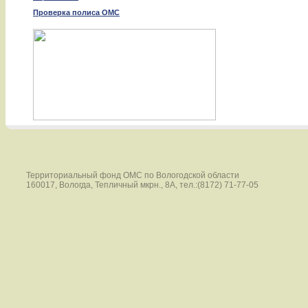
Проверка полиса ОМС
Территориальный фонд ОМС по Вологодской области
160017, Вологда, Тепличный мкрн., 8А, тел.:(8172) 71-77-05